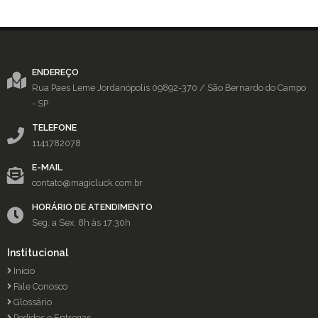
ENDEREÇO
Rua Paes Leme
Jordanópolis
09892-370
/
São Bernardo do Campo
- SP
TELEFONE
1141782078
E-MAIL
contato@magicluck.com.br
HORÁRIO DE ATENDIMENTO
Seg. a Sex. 8h às 17:30h
Institucional
Início
Fale Conosco
Glossário
Pedidos e Entregas