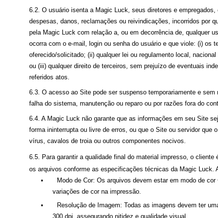
6.2. O usuário isenta a Magic Luck, seus diretores e empregados,
despesas, danos, reclamações ou reivindicações, incorridos por qua
pela Magic Luck com relação a, ou em decorrência de, qualquer u
ocorra com o e-mail, login ou senha do usuário e que viole: (i) os 
oferecido/solicitado; (ii) qualquer lei ou regulamento local, nacional
ou (iii) qualquer direito de terceiros, sem prejuízo de eventuais i
referidos atos.
6.3. O acesso ao Site pode ser suspenso temporariamente e sem 
falha do sistema, manutenção ou reparo ou por razões fora do con
6.4. A Magic Luck não garante que as informações em seu Site sej
forma ininterrupta ou livre de erros, ou que o Site ou servidor que 
vírus, cavalos de troia ou outros componentes nocivos.
6.5. Para garantir a qualidade final do material impresso, o cliente
os arquivos conforme as especificações técnicas da Magic Luck. 
•
Modo de Cor: Os arquivos devem estar em modo de cor
variações de cor na impressão.
•
Resolução de Imagem: Todas as imagens devem ter uma
300 dpi, assegurando nitidez e qualidade visual.