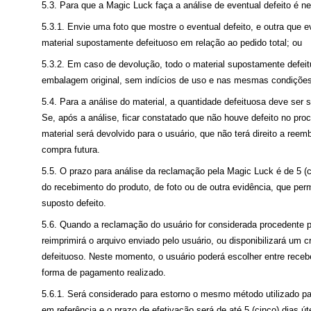
5.3. Para que a Magic Luck faça a análise de eventual defeito é ne
5.3.1. Envie uma foto que mostre o eventual defeito, e outra que e
material supostamente defeituoso em relação ao pedido total; ou
5.3.2. Em caso de devolução, todo o material supostamente defei
embalagem original, sem indícios de uso e nas mesmas condições
5.4. Para a análise do material, a quantidade defeituosa deve ser s
Se, após a análise, ficar constatado que não houve defeito no pro
material será devolvido para o usuário, que não terá direito a reem
compra futura.
5.5. O prazo para análise da reclamação pela Magic Luck é de 5 (ci
do recebimento do produto, de foto ou de outra evidência, que perm
suposto defeito.
5.6. Quando a reclamação do usuário for considerada procedente 
reimprimirá o arquivo enviado pelo usuário, ou disponibilizará um c
defeituoso. Neste momento, o usuário poderá escolher entre rece
forma de pagamento realizado.
5.6.1. Será considerado para estorno o mesmo método utilizado p
em referência e o prazo de efetivação será de até 5 (cinco) dias út