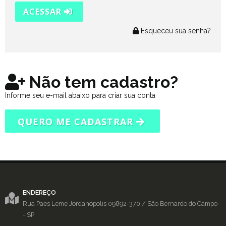
ACESSAR
Esqueceu sua senha?
Não tem cadastro?
Informe seu e-mail abaixo para criar sua conta
QUERO ME CADASTRAR
ENDEREÇO
Rua Paes Leme
Jordanópolis
09892-370
/
São Bernardo do Campo
- SP