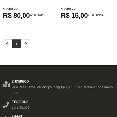
A partir de
A partir de
R$ 80,00
R$ 15,00
/250 unids.
/1000 unids.
1
ENDEREÇO
Rua Paes Leme
Jordanópolis
09892-370
/
São Bernardo do Campo
- SP
TELEFONE
1141782078
E-MAIL